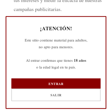
tus intereses y medir la eficacia de nuestras
campañas publicitarias.
Tipos de cookies que utilizamos
¡ATENCIÓN!
Este sitio contiene material para adultos,
Cookies propias:
Configuradas por nuestro
no apto para menores.
sitio web y solo pueden ser leídas por éste.
18 años
Al entrar confirmas que tienes
Cookies de terceros:
o la edad legal en tu país.
Configuradas por
servicios externos que utilizamos, como
ENTRAR
herramientas de análisis o redes sociales.
SALIR
¿Cómo gestionar las cookies?