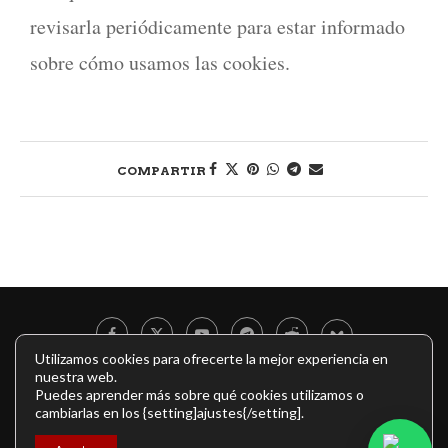
revisarla periódicamente para estar informado
sobre cómo usamos las cookies.
COMPARTIR
Utilizamos cookies para ofrecerte la mejor experiencia en
nuestra web.
Puedes aprender más sobre qué cookies utilizamos o
Aviso legal
Política de cookies
Política de privacidad
cambiarlas en los {setting]ajustes{/setting].
Copyright © 2026 mistresselektra.org. Todos los derechos reservados.